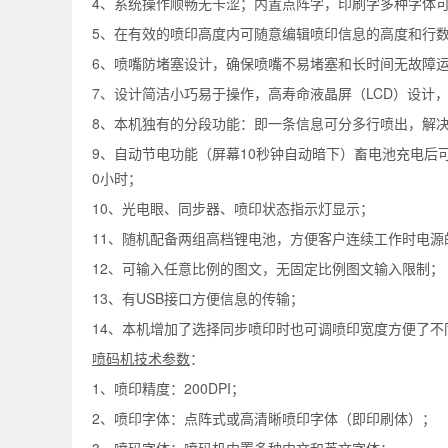
4、系统操作顺畅无卡涩；内置点阵字，印刷字多种字体
5、在有效的喷印高度内可随意编辑喷印信息的高度和行
6、喷嘴防堵塞设计，确保喷嘴不易堵塞和长时间无故障
7、设计简洁小巧易于操作，高寿命液晶屏（LCD）设计
8、本机独有的分段功能：即一条信息可分多行喷出，解
9、自动节电功能（屏幕10秒钟自动暗下）畜电池充电后
0小时；
10、光电眼、同步器、喷印状态指示灯显示；
11、随机配备两组高档锂电池，方便客户连续工作时电源
12、可输入任意比例的图文，无固定比例图文输入限制；
13、有USB接口方便信息的传输；
14、本机增加了选择同步喷印时也可调喷印宽度方便了不
喷码机技术参数
：
1、喷印精度：200DPI；
2、喷印字体：点阵式或高清晰喷印字体（即印刷体）；