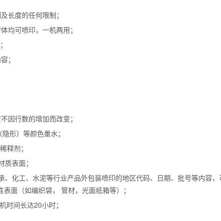
例及长度的任何限制；
小字体均可喷印，一机两用；
形；
内容；
速度不因行数的增加而改变；
（隐形）等颜色墨水；
及稀释剂；
材质表面；
轴承、化工、水泥等行业产品外包装喷印的地区代码、日期、批号等内容，
性表面（如编织袋， 管材，光面纸箱等）；
机时间长达20小时；