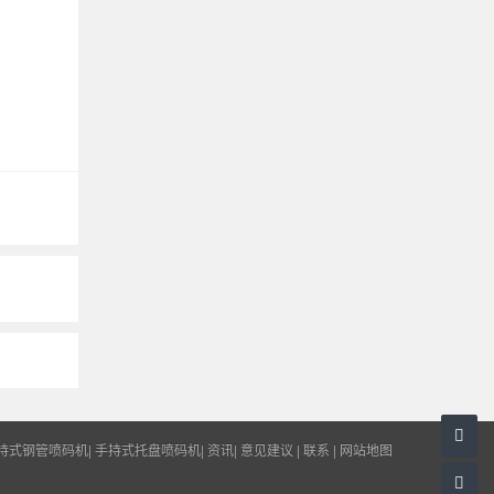
持式钢管喷码机
|
手持式托盘喷码机
|
资讯
|
意见建议
|
联系
|
网站地图