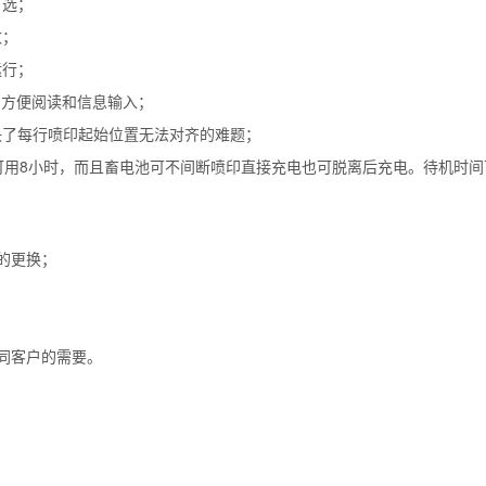
可选；
数；
运行；
，方便阅读和信息输入；
决了每行喷印起始位置无法对齐的难题；
可用8小时，而且畜电池可不间断喷印直接充电也可脱离后充电。待机时间
的更换；
同客户的需要。