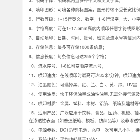
3、喷码字体：喷码机内置多种中文和英文字体；
4、喷印图形：可喷各种商标图案，图形传输不受长宽比
5、行数等级：1~15行英文、数字，1~8行汉字，大、
6、字符高度：可在1~17.5mm高度内喷印任意字符或图
7、自动喷印：日期、时间、批号、班次及流水号等信息
8、存储信息：最多可存储1000条信息；
9、信息长度：每条信息可达255个字符；
10、流水序号：1-8位可变顺序流水号；
11、喷印速度：在线喷印时最高可达35米/分钟，喷印
12、油墨颜色：可选择黑、红、兰、白 、黄、绿、UV墨
14、使用油墨：快干环保油墨或油性油墨,无需外接气源
14、喷印材质：金属、塑料、木材、铝箔、纸箱及建材等
15、适用产品：广泛应用于饮料、食品、医药、机械、
在渗透性表面（如普通纸箱、模板、纺织品等）及非渗透
16、电源参数：DC16V锂电池，充电一次可用八小时，待
17、系统功耗：平均功耗低于15W；