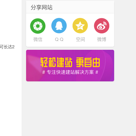
分享网站
微信
Q Q
空间
微博
可长达2