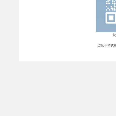
沈
沈阳手持式托