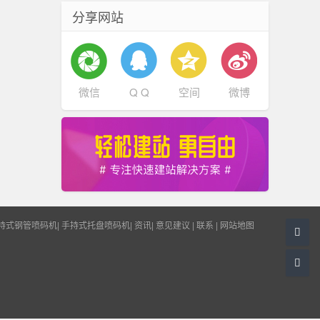
分享网站
微信
Q Q
空间
微博
持式钢管喷码机
|
手持式托盘喷码机
|
资讯
|
意见建议
|
联系
|
网站地图