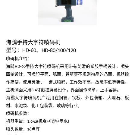
海鹞手持大字符喷码机
型号：HD-60、HD-80/100/120
喷码机介绍：
海鹞
手持大字符喷码机采用带有防滑的塑胶手柄设计，喷头
HD-60
四轮设计，可喷印平面、弧面、管壁等不规则物品的凸面，机器操
作简便，使用灵活；一键式喷码，工作效率高，故障率低等特性。
主机侧面采用
寸触控屏幕设计，界面操作简单，上手容易。
3.4
海鹞大字符喷码机广泛用在钢管、钢板、外包装箱、大理石、板
材、水泥袋、化工包装袋、玻璃等行业。
喷码机参数：
机器重量：
机身
电池
墨水
1.6KG(
+
+
)
喷头数量：
点阵
16