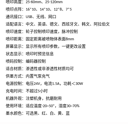
喷印高度：
25-60mm、25-120mm
喷印点阵：
、
、
、
16*10
14*10
12*8
7*5
通讯接口：
、无线、网口
USB
适配语言：中文、英语、德文、西班牙文、韩文、阿拉伯文
喷印速度：轮子控制喷印速度，脉冲控制
喷印距离：固定距离被喷物体表面
8mm
屏幕显示：显示所有喷印参数，一键更改设置
状态显示：喷印时预览信息
喷码控制：编码器控制
适合材质：渗透性或非渗透性材质均可
供墨方式：内置气泵充气
电源控制：电压
，电流
，功耗＜
24V
1.5A
30W
充电时间：不超过
小时
5
机器外观：注塑机身，抗磨耐用
使用环境：适应温度
°，湿度
-20~50
30~70%
墨水颜色：可选黑、红、白、黄、蓝