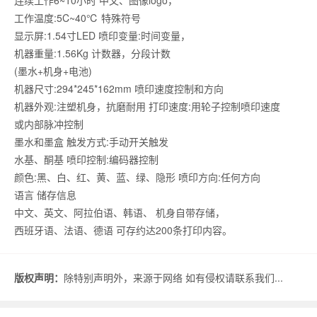
连续工作6~10小时 中文、图像logo，
工作温度:5C~40℃ 特殊符号
显示屏:1.54寸LED 喷印变量:时间变量，
机器重量:1.56Kg 计数器，分段计数
(墨水+机身+电池)
机器尺寸:294*245*162mm 喷印速度控制和方向
机器外观:注塑机身，抗磨耐用 打印速度:用轮子控制喷印速度
或内部脉冲控制
墨水和墨盒 触发方式:手动开关触发
水基、酮基 喷印控制:编码器控制
颜色:黑、白、红、黄、蓝、绿、隐形 喷印方向:任何方向
语言 储存信息
中文、英文、阿拉伯语、韩语、 机身自带存储，
西班牙语、法语、德语 可存约达200条打印内容。
版权声明：
除特别声明外，来源于网络 如有侵权请联系我们...